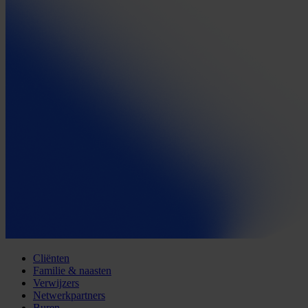
Cliënten
Familie & naasten
Verwijzers
Netwerkpartners
Buren