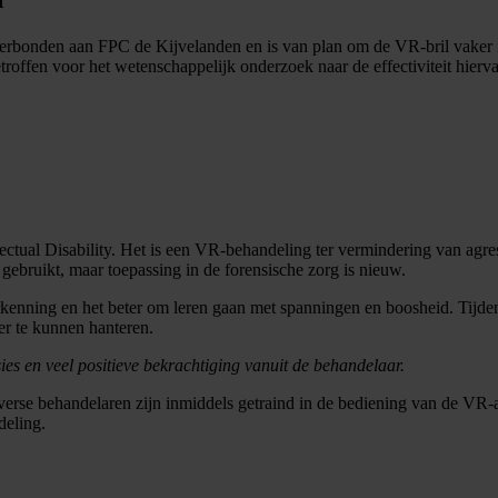
verbonden aan FPC de Kijvelanden en is van plan om de VR-bril vaker i
offen voor het wetenschappelijk onderzoek naar de effectiviteit hierv
tual Disability. Het is een VR-behandeling ter vermindering van agressi
ruikt, maar toepassing in de forensische zorg is nieuw.
nning en het beter om leren gaan met spanningen en boosheid. Tijden
er te kunnen hanteren.
s en veel positieve bekrachtiging vanuit de behandelaar.
diverse behandelaren zijn inmiddels getraind in de bediening van de
deling.