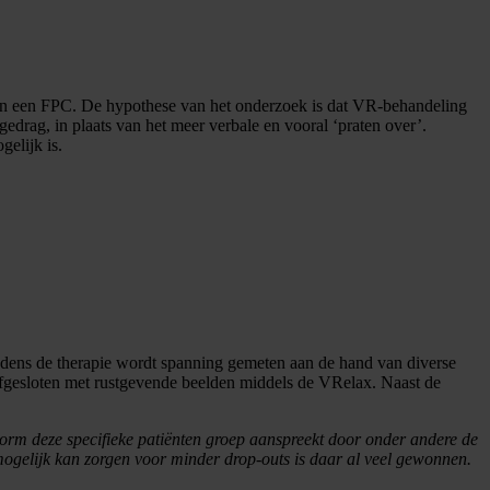
g in een FPC. De hypothese van het onderzoek is dat VR-behandeling
edrag, in plaats van het meer verbale en vooral ‘praten over’.
gelijk is.
jdens de therapie wordt spanning gemeten aan de hand van diverse
t afgesloten met rustgevende beelden middels de VRelax. Naast de
orm deze specifieke patiënten groep aanspreekt door onder andere de
 mogelijk kan zorgen voor minder drop-outs is daar al veel gewonnen.