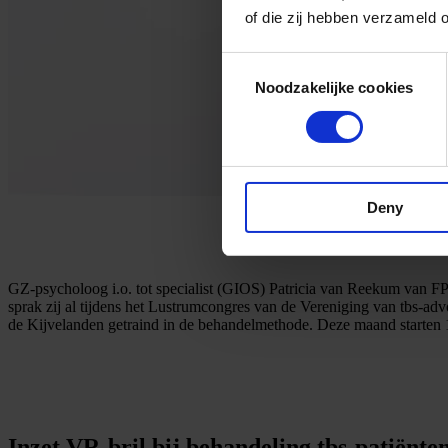
of die zij hebben verzameld 
Consent
Noodzakelijke cookies
Selection
Deny
GZ-psycholoog i.o. tot specialist (GIOS) Patricia van Reekum van FPC
sprak zij al tijdens het Lustrumcongres van de Vereniging van tbs-ad
de Kijvelanden getraind in de behandelmethode. Deze maand starten 1
Inzet VR-bril bij behandeling tbs-patiënte