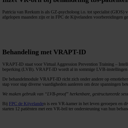
Patricia van Reekum is als GZ-psycholoog i.o. tot specialist (GIOS) 
afgelopen maanden zijn er in FPC de Kijvelanden voorbereidingen getr
Behandeling met VRAPT-ID
VRAPT-ID staat voor Virtual Aggression Prevention Training – Intellec
beperking (LVB). VRAPT-ID wordt al in sommige LVB-instellingen geb
De behandelmodule VRAPT-ID richt zich onder andere op emotieherke
stap voor stap diverse vaardigheden aanleren om deze spanningen bet
We maken gebruik van “LVB-proof” herkenbare, gestructureerde sessie
Bij
FPC de Kijvelande
n is een VR-kamer in het leven geroepen en 
starten 12 patiënten met een VR-bril ter ondersteuning van hun behan