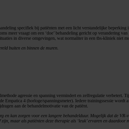
ndeling specifiek bij patiënten met een licht verstandelijke beperkin
 soms meer vraagt om een ‘doe’ behandeling gericht op verandering van g
uaties in diverse omgevingen, wat normaliter in een tbs-kliniek niet mo
ereld buiten en binnen de muren.
thode agressie en spanning vermindert en zelfregulatie verbetert. Ti
met de Empatica 4 (horloge/spanningsmeter). Iedere trainingssessie word
ijdragen aan de behandelmotivatie van de patiënt.
org en kan zorgen voor een langere behandelduur. Mogelijk dat de VR-v
 zijn, maar als patiënten deze therapie als ‘leuk’ ervaren en daardoor