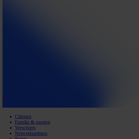
Cliënten
Familie & naasten
Verwijzers
Netwerkpartners
Buren