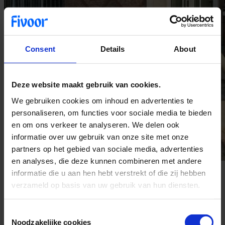
Consent
Details
About
Deze website maakt gebruik van cookies.
We gebruiken cookies om inhoud en advertenties te
personaliseren, om functies voor sociale media te bieden
en om ons verkeer te analyseren. We delen ook
informatie over uw gebruik van onze site met onze
partners op het gebied van sociale media, advertenties
en analyses, die deze kunnen combineren met andere
informatie die u aan hen hebt verstrekt of die zij hebben
Algemene informatie
verzameld op basis van uw gebruik van hun diensten.
Contactgegevens
Consent
ggzreclassering.dordrecht@fivoor.nl
088 178 52 10
Noodzakelijke cookies
Selection