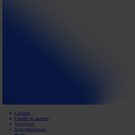
Cliënten
Familie & naasten
Verwijzers
Netwerkpartners
Buren