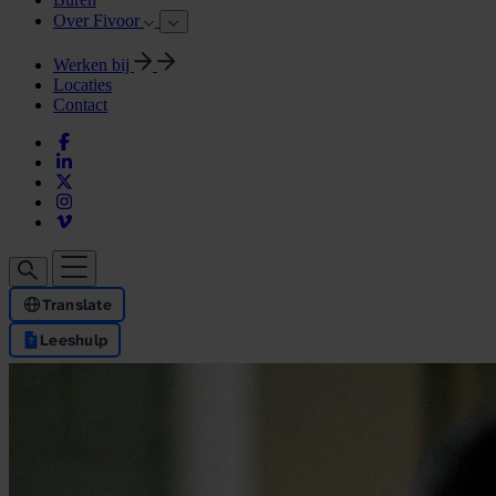
Over Fivoor
Werken bij
Locaties
Contact
Translate
Leeshulp