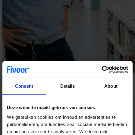
Ga voor meer. Team Fivoor.
Consent
Details
About
Complexe psychiatrische ziektebeelden. Uitdagende meervoudige
problematiek. Een werkweek die niet te voorspellen is. Collega’s die
Deze website maakt gebruik van cookies.
onder alle omstandigheden klaar staan voor cliënten en voor elkaar.
Fivoor gaat voor meer: meer uitdaging, meer samenwerking en meer
We gebruiken cookies om inhoud en advertenties te
zelfontwikkeling.
personaliseren, om functies voor sociale media te bieden
Ga jij voor meer? Dan willen we jou in ons team!
en om ons verkeer te analyseren. We delen ook