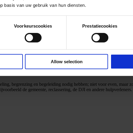
op basis van uw gebruik van hun diensten.
Voorkeurscookies
Prestatiecookies
Allow selection
ing, begrenzing en begeleiding nodig hebben; niet voor even, maar zol
voorbeeld de gemeente, reclassering, de DJI en andere hulpverleners