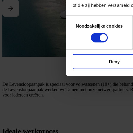
of die zij hebben verzameld 
Consent
Noodzakelijke cookies
Selection
Deny
De Levensloopaanpak is speciaal voor volwassenen (18+) die behandel
de Levensloopaanpak werken we samen met onze netwerkpartners. Bij
voor iedereen creëren.
Ideale werkproces