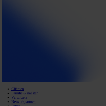
Cliënten
Familie & naasten
Verwijzers
Netwerkpartners
Buren