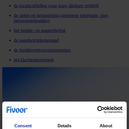
de locatie/afdeling waar jouw dierbare verblijft
de ziekte en behandeling (algemene informatie, niet-
persoonsgebonden)
het familie- en naastenbeleid
de naastbetrokkenenraad
de familievertrouwenspersonen
het klachtenreglement
Consent
Details
About