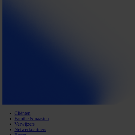
Cliënten
Familie & naasten
Verwijzers
Netwerkpartners
Buren