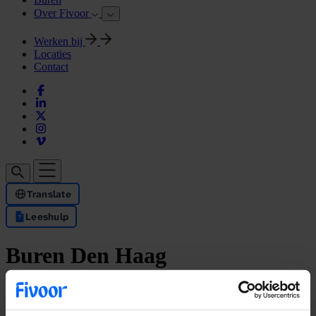
Over Fivoor
Werken bij
Locaties
Contact
Translate
Leeshulp
Buren Den Haag
In Den Haag hebben we een kliniek: Forensisch Psychiatrische
Afdeling (FPA) Den Haag. Hier behandelen wij mensen met
gedragsproblemen die een psychiatrische oorzaak hebben. Mogelijk