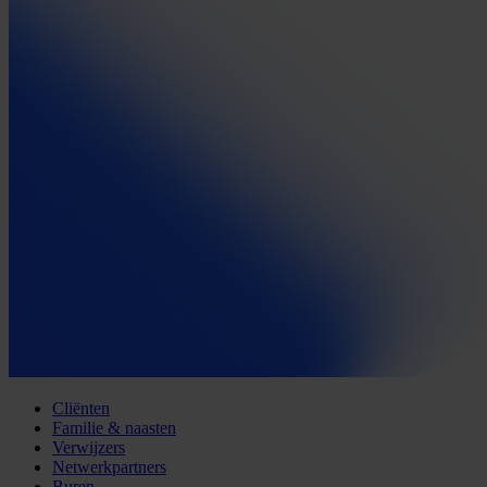
Cliënten
Familie & naasten
Verwijzers
Netwerkpartners
Buren