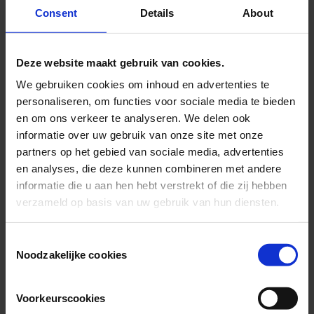
zijn ze hierdoor in aanraking gekomen met politie en justitie. Doel
Consent
Details
About
van de behandelingen is dat cliënten weer grip krijgen op hun leven
en terug kunnen keren in de maatschappij, zonder (opnieuw) in
aanraking te komen met justitie.
Deze website maakt gebruik van cookies.
Loading map...
Onze kliniek in Den Haag
We gebruiken cookies om inhoud en advertenties te
personaliseren, om functies voor sociale media te bieden
Ben je op zoek naar adres- en contactgegevens? Ga naar de
en om ons verkeer te analyseren. We delen ook
locatiepagina van FPA Den Haag.
informatie over uw gebruik van onze site met onze
FPA Den Haag
Bij de Forensisch Psychiatrische Afdeling in Den
partners op het gebied van sociale media, advertenties
Haag (FPA Den Haag) behandelen we mensen met
en analyses, die deze kunnen combineren met andere
gedragsproblemen die een psychiatrische oorzaak hebben. Mogelijk
zijn ze hierdoor in aanraking gekomen met politie en justitie. Wij
informatie die u aan hen hebt verstrekt of die zij hebben
doen er alles aan om de cliënt veilig en succesvol terug te laten
verzameld op basis van uw gebruik van hun diensten.
keren in de maatschappij. Al dan niet via de reguliere psychiatrie.
Meer informatie
Consent
Noodzakelijke cookies
Selection
Voorkeurscookies