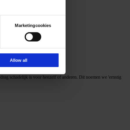
Marketingcookies
Allow all
rag schadelijk is voor henzelf of anderen. Dit noemen we 'ernstig