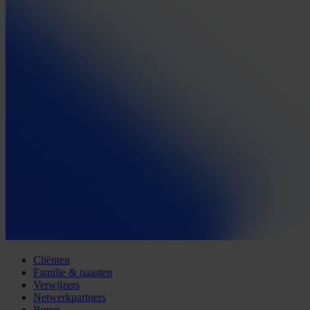
Cliënten
Familie & naasten
Verwijzers
Netwerkpartners
Buren