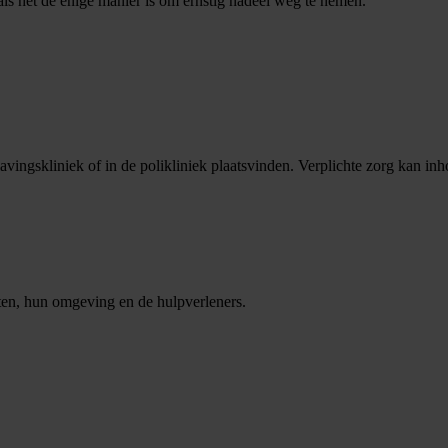
 als het de enige manier is om ernstig nadeel weg te nemen.
lavingskliniek of in de polikliniek plaatsvinden. Verplichte zorg kan in
iënten, hun omgeving en de hulpverleners.