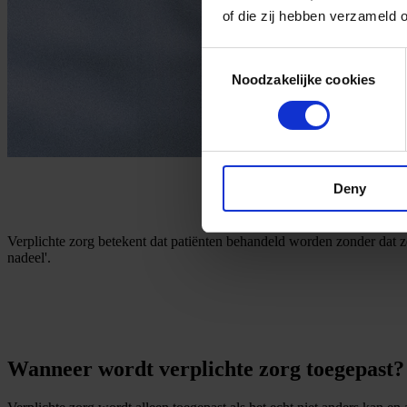
of die zij hebben verzameld 
Consent
Noodzakelijke cookies
Selection
Deny
Verplichte zorg betekent dat patiënten behandeld worden zonder dat z
nadeel'.
Wanneer wordt verplichte zorg toegepast?