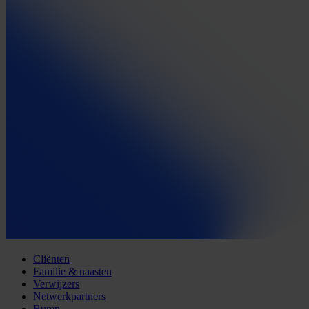
Cliënten
Familie & naasten
Verwijzers
Netwerkpartners
Buren