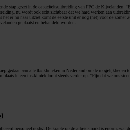
e stap gezet in de capaciteitsuitbreiding van FPC de Kijvelanden. “E
reiding, nu wordt ook echt zichtbaar dat we hard werken aan uitbreidi
 het er nu naar uitziet komt de eerste unit er nog (net) voor de zomer 2
ijvelanden geplaatst en behandeld worden.
proep gedaan aan alle tbs-klinieken in Nederland om de mogelijkheden to
n plaats in een tbs-kliniek loopt steeds verder op. “Fijn dat we ons ste
el
ficeerd personeel nodig. De krapte op de arbeidsmarkt is enorm, wat de