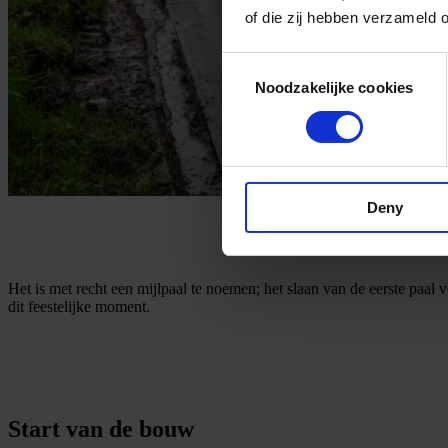
of die zij hebben verzameld 
Consent
Noodzakelijke cookies
Selection
Deny
Het is met recht een mijlpaal te noemen; het slaan van de eerste paal v
dit feestelijke moment.
Start van de bouw