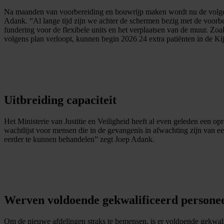
Na maanden van voorbereiding en bouwrijp maken wordt nu de volgend
Adank. “Al lange tijd zijn we achter de schermen bezig met de voorbe
fundering voor de flexibele units en het verplaatsen van de muur. Zoals
volgens plan verloopt, kunnen begin 2026 24 extra patiënten in de K
Uitbreiding capaciteit
Het Ministerie van Justitie en Veiligheid heeft al even geleden een o
wachtlijst voor mensen die in de gevangenis in afwachting zijn van ee
eerder te kunnen behandelen” zegt Joep Adank.
Werven voldoende gekwalificeerd persone
Om de nieuwe afdelingen straks te bemensen, is er voldoende gekwali