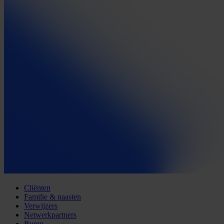
Cliënten
Familie & naasten
Verwijzers
Netwerkpartners
Buren