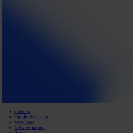
Cliënten
Familie & naasten
Verwijzers
Netwerkpartners
Buren