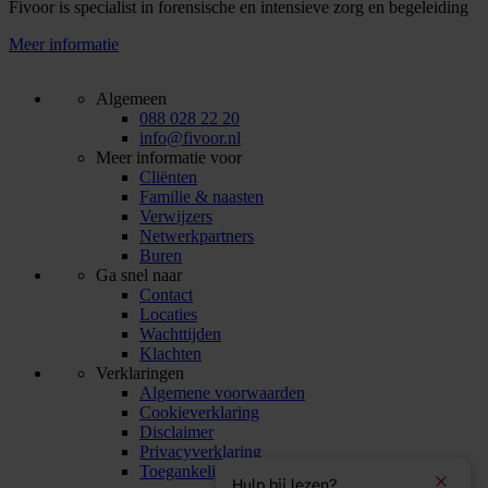
Fivoor is specialist in forensische en intensieve zorg en begeleiding
Meer informatie
Algemeen
088 028 22 20
info@fivoor.nl
Meer informatie voor
Cliënten
Familie & naasten
Verwijzers
Netwerkpartners
Buren
Ga snel naar
Contact
Locaties
Wachttijden
Klachten
Verklaringen
Algemene voorwaarden
Cookieverklaring
Disclaimer
Privacyverklaring
Toegankelijkheidsverklaring
Hulp bij lezen?