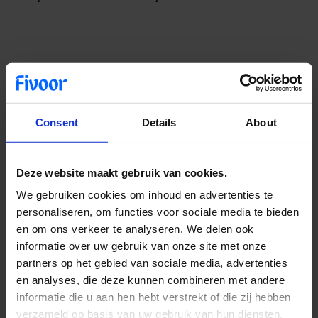
Patiënten worden ondergebracht bij
andere klinieken
Consent
Details
About
Patiënten van Wier+ zullen moeten worden ondergebracht bij andere
klinieken met passende behandelplekken. Er is een team geformeerd
dat hier momenteel mee aan de slag is. De verplaatsing vindt
zorgvuldig plaats gezien de uiteenlopende behandelingen van de
Deze website maakt gebruik van cookies.
patiënten van Wier+, maar de verwachting is dat binnen afzienbare
We gebruiken cookies om inhoud en advertenties te
tijd alle patiënten een passende alternatieve omgeving hebben
gevonden om hun behandeling voort te zetten.
personaliseren, om functies voor sociale media te bieden
en om ons verkeer te analyseren. We delen ook
informatie over uw gebruik van onze site met onze
partners op het gebied van sociale media, advertenties
en analyses, die deze kunnen combineren met andere
informatie die u aan hen hebt verstrekt of die zij hebben
verzameld op basis van uw gebruik van hun diensten.