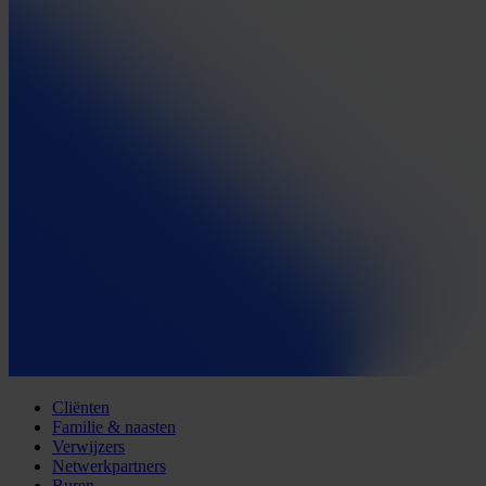
Cliënten
Familie & naasten
Verwijzers
Netwerkpartners
Buren