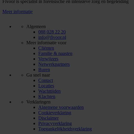
Fivoor is specialist in forensische en intensieve zorg en begeleiding
Meer informatie
Algemeen
088 028 22 20
info@fivoor.nl
Meer informatie voor
Cliënten
Familie & naasten
Verwijzers
Netwerkpartners
Buren
Ga snel naar
Contact
Locaties
Wachttijden
Klachten
Verklaringen
Algemene voorwaarden
Cookieverklaring
Disclaimer
Privacyverklaring
Toegankelijkheidsverklaring