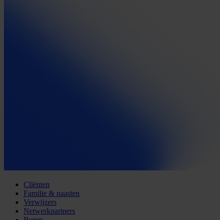
Cliënten
Familie & naasten
Verwijzers
Netwerkpartners
Buren