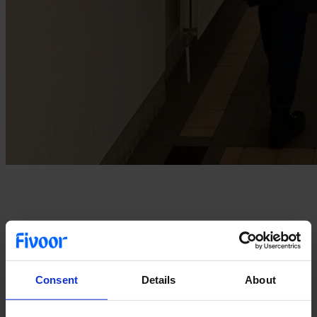
Op donderdagmiddag 7 maart opende Wier Kliniek Open met trots
de deuren. Alle geïnteresseerden mochten langskomen om een kijkje
te nemen in de kliniek.
Consent
Details
About