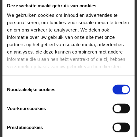
Deze website maakt gebruik van cookies.
Interessante middag
We gebruiken cookies om inhoud en advertenties te
personaliseren, om functies voor sociale media te bieden
De middag begon met een warm welkom, waarbij de bezoekers
koffie, thee en iets lekkers kregen, gemaakt door de cliënten. De
en om ons verkeer te analyseren. We delen ook
bezoekers gingen in gesprek met Laurette Goedhard (directeur
informatie over uw gebruik van onze site met onze
patiëntenzorg/psychiater) en Arianne Middelhoek (directeur
partners op het gebied van sociale media, advertenties
bedrijfsvoering), die hun verhalen deelden over het werken in de
kliniek
en het omgaan met de cliënten en de omgeving. Vervolgens
en analyses, die deze kunnen combineren met andere
nam Geraldine Becker (secretaresse) de bezoekers mee voor een
informatie die u aan hen hebt verstrekt of die zij hebben
boeiende rondleiding door het prachtige historische gebouw, waarbij
verzameld op basis van uw gebruik van hun diensten.
de bezoekers ook mochten kijken op een afdeling en in gesprek
raakten met de cliënten. De middag werd afgesloten met een hapje
en drankje, wederom gemaakt door de cliënten.
Consent
Noodzakelijke cookies
Al met al was het een zeer geslaagde dag!
Selection
Voorkeurscookies
Prestatiecookies