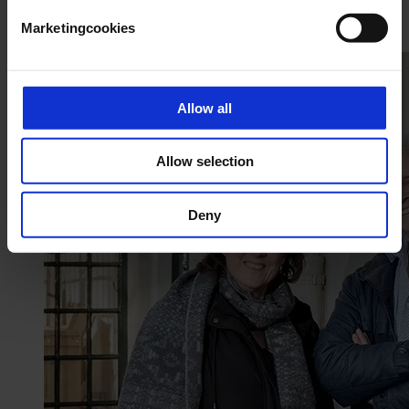
Het laatste nieuws
Marketingcookies
Allow all
Allow selection
Deny