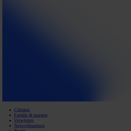
Cliënten
Familie & naasten
Verwijzers
Netwerkpartners
Buren