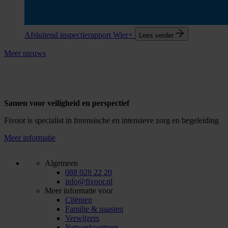
Afsluitend inspectierapport Wier+
Lees verder
Meer nieuws
Samen voor veiligheid en perspectief
Fivoor is specialist in forensische en intensieve zorg en begeleiding
Meer informatie
Algemeen
088 028 22 20
info@fivoor.nl
Meer informatie voor
Cliënten
Familie & naasten
Verwijzers
Netwerkpartners