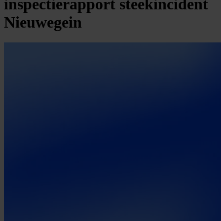
inspectierapport steekincident
Nieuwegein