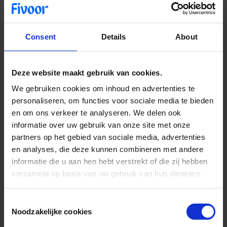
Strengere wetgeving
Consent
Details
About
De Europese Commissie wil online kindermisbruik aanpakken met
strengere wetgeving. Door de aangescherpte wet is niet alleen het
Deze website maakt gebruik van cookies.
‘pedohandboek’ verboden. Ook kunnen misbruikzaken langer (20
tot 30 jaar) na het vergrijp nog voor de rechter komen. Verder is het
We gebruiken cookies om inhoud en advertenties te
bezit van ‘deepfakes’ en met kunstmatige intelligentie (AI)
gegenereerde kinderporno strafbaar.
personaliseren, om functies voor sociale media te bieden
en om ons verkeer te analyseren. We delen ook
informatie over uw gebruik van onze site met onze
partners op het gebied van sociale media, advertenties
en analyses, die deze kunnen combineren met andere
Stefan Bogaerts aan het woord
informatie die u aan hen hebt verstrekt of die zij hebben
verzameld op basis van uw gebruik van hun diensten.
Stefan Bogaerts vindt het goed dat AI-gegeneerde afbeeldingen
strafbaar worden als de nieuwe wetgeving ingaat. “We hebben
Consent
vandaag de dag te maken met AI die perfect in staat is om
naaktbeelden te produceren. Er gaat gigantisch veel rond, waar
Noodzakelijke cookies
Selection
iedereen toegang toe heeft.” Toch is Stefan Bogaerts ook sceptisch,