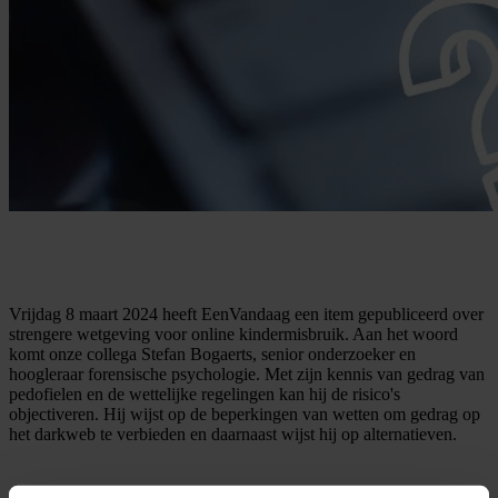
Vrijdag 8 maart 2024 heeft EenVandaag een item gepubliceerd over
strengere wetgeving voor online kindermisbruik. Aan het woord
komt onze collega Stefan Bogaerts, senior onderzoeker en
hoogleraar forensische psychologie. Met zijn kennis van gedrag van
pedofielen en de wettelijke regelingen kan hij de risico's
objectiveren. Hij wijst op de beperkingen van wetten om gedrag op
het darkweb te verbieden en daarnaast wijst hij op alternatieven.