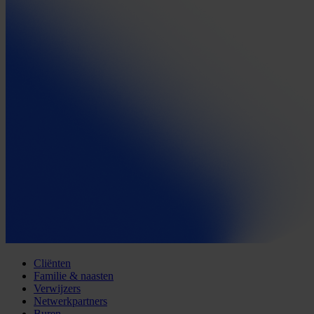
Cliënten
Familie & naasten
Verwijzers
Netwerkpartners
Buren