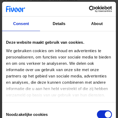
Hyacinthe van Bussel (algemeen directeur Rooyse Wissel en
voorzitter TBS Nederland) benadrukt het belang van het rapport en
de openheid van de tbs-sector richting de maatschappij.
Consent
Details
About
Deze website maakt gebruik van cookies.
“𝐿𝑎𝑛𝑔 𝑤𝑎𝑠 ‘𝑑𝑒 𝑡𝑏𝑠’ 𝑒𝑒𝑛 𝑡𝑎𝑚𝑒𝑙𝑖𝑗𝑘 𝑔𝑒𝑠𝑙𝑜𝑡𝑒𝑛 𝑏𝑜𝑙𝑤𝑒𝑟𝑘. 𝑂𝑚 𝑑𝑎𝑎𝑟
We gebruiken cookies om inhoud en advertenties te
𝑣𝑒𝑟𝑎𝑛𝑑𝑒𝑟𝑖𝑛𝑔 𝑖𝑛 𝑡𝑒 𝑏𝑟𝑒𝑛𝑔𝑒𝑛 𝘩𝑒𝑏𝑏𝑒𝑛 𝑤𝑒 𝑑𝑒𝑠𝑡𝑖𝑗𝑑𝑠 𝑖𝑛 𝑔𝑒𝑧𝑎𝑚𝑒𝑛𝑙𝑖𝑗𝑘𝘩𝑒𝑖𝑑
personaliseren, om functies voor sociale media te bieden
𝑏𝑒𝑠𝑙𝑜𝑡𝑒𝑛 𝑑𝑎𝑡 𝑤𝑒 𝑜𝑝𝑒𝑛𝑒𝑟 𝑒𝑛 𝑡𝑟𝑎𝑛𝑠𝑝𝑎𝑟𝑎𝑛𝑡𝑒𝑟 𝑚𝑜𝑒𝑠𝑡𝑒𝑛 𝑤𝑜𝑟𝑑𝑒𝑛 𝑖𝑛 𝑜𝑛𝑧𝑒
en om ons verkeer te analyseren. We delen ook
𝑐𝑜𝑚𝑚𝑢𝑛𝑖𝑐𝑎𝑡𝑖𝑒. 𝑍𝑜𝑤𝑒𝑙 𝑜𝑝𝑒𝑛𝘩𝑒𝑖𝑑 𝑎𝑙𝑠 𝑡𝑟𝑎𝑛𝑠𝑝𝑎𝑟𝑎𝑛𝑡𝑖𝑒 𝑑𝑟𝑎𝑎𝑔𝑡 𝑡𝑒𝑛𝑠𝑙𝑜𝑡𝑡𝑒 𝑏𝑖𝑗
𝑎𝑎𝑛 𝑚𝑒𝑒𝑟 𝑖𝑛𝑧𝑖𝑐𝘩𝑡 𝑒𝑛 𝑑𝑎𝑎𝑟𝑚𝑒𝑒 𝑜𝑜𝑘 𝑚𝑒𝑒𝑟 𝑏𝑒𝑔𝑟𝑖𝑝 𝑣𝑜𝑜𝑟 𝑜𝑛𝑠 𝑤𝑒𝑟𝑘 𝑒𝑛 𝑑𝑒
informatie over uw gebruik van onze site met onze
𝑠𝑒𝑐𝑡𝑜𝑟. 𝐸𝑛 𝑑𝑎𝑎𝑟 𝘩𝑜𝑜𝑟𝑡 𝑑𝑒𝑧𝑒 𝐽𝑎𝑎𝑟𝑟𝑎𝑝𝑝𝑜𝑟𝑡𝑎𝑔𝑒 ‘𝐶𝑖𝑗𝑓𝑒𝑟𝑠 &
partners op het gebied van sociale media, advertenties
𝐵𝑖𝑗𝑧𝑜𝑛𝑑𝑒𝑟𝘩𝑒𝑑𝑒𝑛 𝟸𝟶𝟸𝟺’ 𝑜𝑜𝑘 𝑏𝑖𝑗. 𝑂𝑝 𝑑𝑖𝑒 𝑚𝑎𝑛𝑖𝑒𝑟 𝘩𝑜𝑝𝑒𝑛 𝑤𝑒 𝑖𝑛 𝑖𝑒𝑑𝑒𝑟
en analyses, die deze kunnen combineren met andere
𝑔𝑒𝑣𝑎𝑙 𝑏𝑖𝑗 𝑡𝑒 𝑑𝑟𝑎𝑔𝑒𝑛 𝑎𝑎𝑛 𝑒𝑒𝑛 𝑐𝑜𝑟𝑟𝑒𝑐𝑡𝑒 𝑏𝑒𝑒𝑙𝑑𝑣𝑜𝑟𝑚𝑖𝑛𝑔 𝑜𝑣𝑒𝑟 𝑡𝑏𝑠. 𝑊𝑎𝑛𝑡
𝑜𝑛𝑏𝑒𝑘𝑒𝑛𝑑 𝑚𝑎𝑎𝑘𝑡 (𝑣𝑎𝑎𝑘) 𝑜𝑛𝑏𝑒𝑚𝑖𝑛𝑑.”
informatie die u aan hen hebt verstrekt of die zij hebben
verzameld op basis van uw gebruik van hun diensten.
Consent
Noodzakelijke cookies
Selection