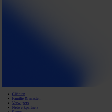
Cliënten
Familie & naasten
Verwijzers
Netwerkpartners
Buren