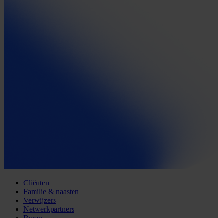
Cliënten
Familie & naasten
Verwijzers
Netwerkpartners
Buren