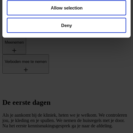
Allow selection
Voorbereiding
Deny
Meenemen
Verboden mee te nemen
De eerste dagen
Als je aankomt bij de kliniek, heten we je welkom. We controleren
jou, je kleding en je spullen. We nemen de huisregels met je door.
Na het eerste kennismakingsgesprek ga je naar de afdeling.