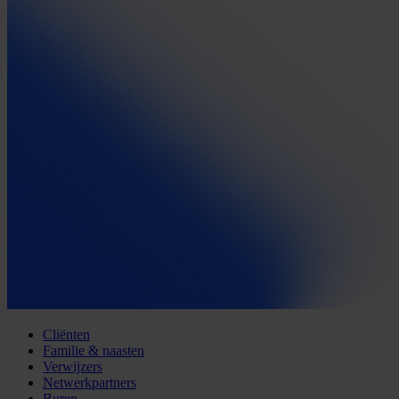
Cliënten
Familie & naasten
Verwijzers
Netwerkpartners
Buren