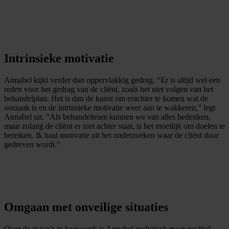
Intrinsieke motivatie
Annabel kijkt verder dan oppervlakkig gedrag. “Er is altijd wel een
reden voor het gedrag van de cliënt, zoals het niet volgen van het
behandelplan. Het is dan de kunst om erachter te komen wat de
oorzaak is en de intrinsieke motivatie weer aan te wakkeren,” legt
Annabel uit. “Als behandelteam kunnen we van alles bedenken,
maar zolang de cliënt er niet achter staat, is het moeilijk om doelen te
bereiken. Ik haal motivatie uit het onderzoeken waar de cliënt door
gedreven wordt.”
Omgaan met onveilige situaties
Over de risico’s in haar werk is Annabel realistisch maar positief.