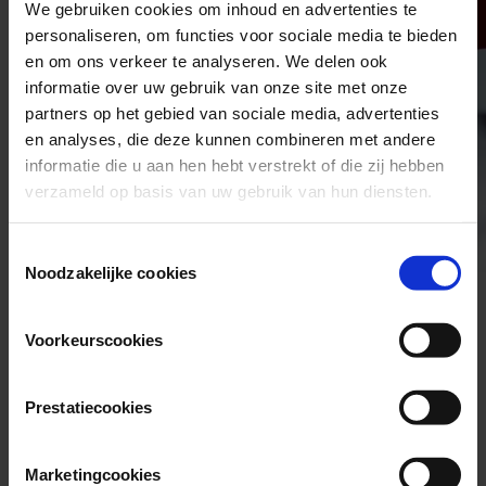
We gebruiken cookies om inhoud en advertenties te
personaliseren, om functies voor sociale media te bieden
en om ons verkeer te analyseren. We delen ook
informatie over uw gebruik van onze site met onze
partners op het gebied van sociale media, advertenties
en analyses, die deze kunnen combineren met andere
informatie die u aan hen hebt verstrekt of die zij hebben
verzameld op basis van uw gebruik van hun diensten.
Consent
Noodzakelijke cookies
Selection
Voorkeurscookies
Werken in de forensische en specialistische psychiatrie biedt een
unieke kans om een verschil te maken in het leven van cliënten die
Prestatiecookies
dat het hardst nodig hebben. Annabel, begeleider bij Wier Kliniek
Open, onderdeel van Behandelcentrum Wier, werkt dagelijks met
psychiatrische cliënten met een licht verstandelijke beperking en
belicht de menselijke kant van haar werk. “Ik wil een veilige
Marketingcookies