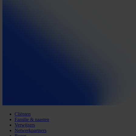
Cliënten
Familie & naasten
Verwijzers
Netwerkpartners
Buren