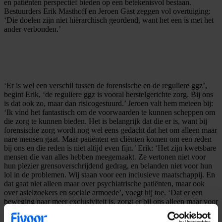
en patiënten perspectief bieden op een betekenisvol bestaan.
Bestuurders Erik Masthoff en Jeroen Gast zeggen vol overtuiging:
‘Die doelen zijn niet hiërarchisch geordend, want het een is met het
ander verbonden.’
‘Er is wel een verschil tussen de forensische en de reguliere ggz’,
begint Erik, ‘de reguliere ggz is vooral herstelgerichte zorg. Bij ons
is dat ook zo, maar dan risicogestuurd.’ Jeroen valt hem meteen bij:
‘Ik vind het fantastisch om de voorwaarden te kunnen scheppen om
die zorg te kunnen bieden. Het is belangrijk dat die er is, want bij
forensische zorg wordt nog wel eens gedacht dat het om alleen maar
nare mensen gaat. Maar patiënten en cliënten komen om een reden
bij ons en die reden is niet altijd even fijn.’ Erik: ‘Het zijn kwetsbare
mensen die van alles hebben meegemaakt. Ze vertonen niet voor
hun plezier grensoverschrijdend gedrag, en belanden niet voor hun
lol in de problemen. Wij staan voor een inclusieve maatschappij. En
dat gaat niet alleen maar over psychiatrische patiënten, maar ook
over asielzoekers en sociale armoede’, voegt hij toe. ‘Dat er een
beweging naar meer exclusiviteit is, zorgt er bij ons alleen maar voor
dat het vuur harder gaat branden.’ Zelfs als Fivoor die weerstand
nooit helemaal kan wegnemen: ‘Wij willen dat de mensen waar wij