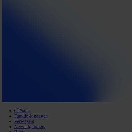
Cliënten
Familie & naasten
Verwijzers
Netwerkpartners
Buren