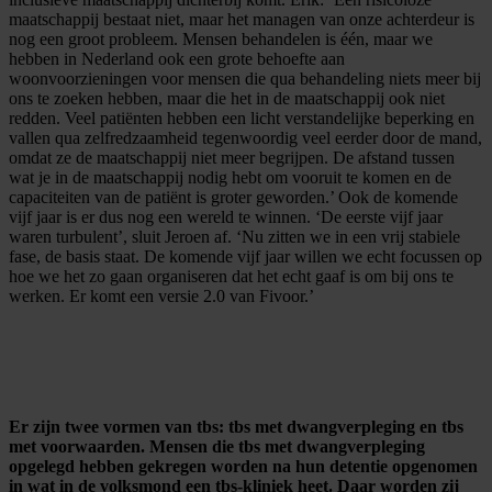
maatschappij bestaat niet, maar het managen van onze achterdeur is
nog een groot probleem. Mensen behandelen is één, maar we
hebben in Nederland ook een grote behoefte aan
woonvoorzieningen voor mensen die qua behandeling niets meer bij
ons te zoeken hebben, maar die het in de maatschappij ook niet
redden. Veel patiënten hebben een licht verstandelijke beperking en
vallen qua zelfredzaamheid tegenwoordig veel eerder door de mand,
omdat ze de maatschappij niet meer begrijpen. De afstand tussen
wat je in de maatschappij nodig hebt om vooruit te komen en de
capaciteiten van de patiënt is groter geworden.’ Ook de komende
vijf jaar is er dus nog een wereld te winnen. ‘De eerste vijf jaar
waren turbulent’, sluit Jeroen af. ‘Nu zitten we in een vrij stabiele
fase, de basis staat. De komende vijf jaar willen we echt focussen op
hoe we het zo gaan organiseren dat het echt gaaf is om bij ons te
werken. Er komt een versie 2.0 van Fivoor.’
Er zijn twee vormen van tbs: tbs met dwangverpleging en tbs
met voorwaarden. Mensen die tbs met dwangverpleging
opgelegd hebben gekregen worden na hun detentie opgenomen
in wat in de volksmond een tbs-kliniek heet. Daar worden zij