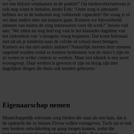
we ons blijven verplaatsen in de patiënt?’ Op medewerkersniveau is
ook nog winst te behalen, denkt Erik: ‘Onze zorg is uiteraard:
hebben we in de toekomst nog voldoende capaciteit? De vraag is of
we daar anders mee om kunnen gaan. Kunnen we bijvoorbeeld
mensen van buiten de zorg interesseren voor dit werk?’ Jeroen vult
aan: ‘We zitten nu nog heel erg vast in het klassieke dagritme van
het ziekenhuis van ’s morgens vroeg beginnen. Dat komt helemaal
niet uit als je kinderen naar de crèche of school moet brengen.
Kunnen we dat niet anders indelen? Natuurlijk moeten deze mensen
opgeleid worden zodat ze kunnen herkennen wat de risico’s zijn en
ze weten in welke context ze werken. Maar een kliniek is een soort
woongroep. Daar werken is gewoon er zijn en bezig zijn met
dagelijkse dingen die thuis ook moeten gebeuren.’
Eigenaarschap nemen
Maatschappelijk relevante zorg bieden die staat als een huis, dat is
de opdracht die ze binnen Fivoor willen vormgeven. Toch zal er ook
een bredere ontwikkeling op gang mogen komen, zodat die
inclusieve maatschappij dichterbij komt. Erik: ‘Een risicoloze