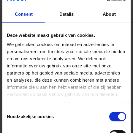
mee werken ook een plek in de maatschappij krijgen, met al hun
mooie kanten én hun onhebbelijkheden. Dus moeten we ervoor
Consent
Details
About
zorgen dat dat goed geregeld is.’
Deze website maakt gebruik van cookies.
We gebruiken cookies om inhoud en advertenties te
"Het is onze overtuiging dat als mensen ingewikkeld gedrag
personaliseren, om functies voor sociale media te bieden
laten zien, je ze juist bij je moet houden en vooral niet weg moet
en om ons verkeer te analyseren. We delen ook
duwen."
informatie over uw gebruik van onze site met onze
partners op het gebied van sociale media, advertenties
en analyses, die deze kunnen combineren met andere
informatie die u aan hen hebt verstrekt of die zij hebben
verzameld op basis van uw gebruik van hun diensten.
Hart voor iedereen
Consent
‘Ik vind het onacceptabel als je soms ziet hoe de buitenwereld
reageert’, gaat Jeroen verder, ‘dan gaat mijn rechtvaardigheidshart
Noodzakelijke cookies
Selection
sneller kloppen. Mensen weten vaak niet wat er speelt.’ En dat
verhaal mag vaker en breder naar buiten komen, vinden ze beiden.
‘Het zijn geen nare mensen die nare dingen doen omdat ze een naar