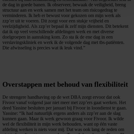
de dag in goede banen. Ik observeer, bewaak de veiligheid, breng
structuur aan en werk samen met het team om risicogedrag te
verminderen. Ik heb er bewust voor gekozen om mijn werk als
zzp’er uit te voeren. Dit zorgt voor een stukje vrijheid en
veelzijdigheid. Als zzp’er bepaal ik zelf mijn diensten. Dit betekent
dat ik op veel verschillende afdelingen werk en met diverse
doelgroepen in aanraking kom. Zo sta ik de ene dag in een
verslavingskliniek en werk ik de volgende dag met tbs-patiënten.
Die afwisseling is precies wat ik leuk vind.”
Overstappen met behoud van flexibiliteit
De strengere handhaving op de wet DBA zorgt ervoor dat ook
Fivoor vanaf volgend jaar niet meer met zzp’ers gaat werken. Het
deed Yassine besluiten per januari bij Fivoor in loondienst te gaan.
Yassine: “Ik had natuurlijk ergens anders als zzp’er aan de slag
kunnen gaan. Maar ik werk gewoon graag voor Fivoor. Ik wilde
wel de flexibiliteit in mijn werk behouden, want op één vaste
afdeling werken is niets voor mij. Dat was ook lang de reden om