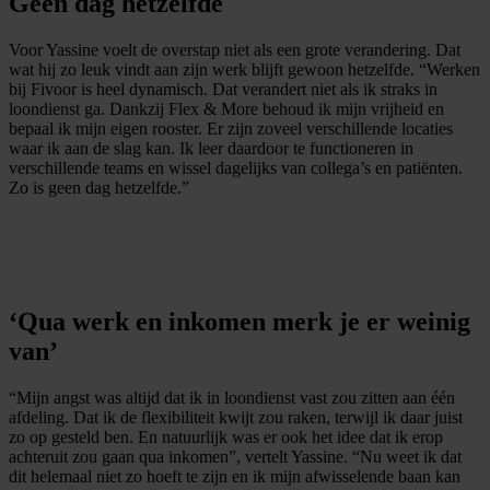
Geen dag hetzelfde
Voor Yassine voelt de overstap niet als een grote verandering. Dat
wat hij zo leuk vindt aan zijn werk blijft gewoon hetzelfde. “Werken
bij Fivoor is heel dynamisch. Dat verandert niet als ik straks in
loondienst ga. Dankzij Flex & More behoud ik mijn vrijheid en
bepaal ik mijn eigen rooster. Er zijn zoveel verschillende locaties
waar ik aan de slag kan. Ik leer daardoor te functioneren in
verschillende teams en wissel dagelijks van collega’s en patiënten.
Zo is geen dag hetzelfde.”
‘Qua werk en inkomen merk je er weinig
van’
“Mijn angst was altijd dat ik in loondienst vast zou zitten aan één
afdeling. Dat ik de flexibiliteit kwijt zou raken, terwijl ik daar juist
zo op gesteld ben. En natuurlijk was er ook het idee dat ik erop
achteruit zou gaan qua inkomen”, vertelt Yassine. “Nu weet ik dat
dit helemaal niet zo hoeft te zijn en ik mijn afwisselende baan kan