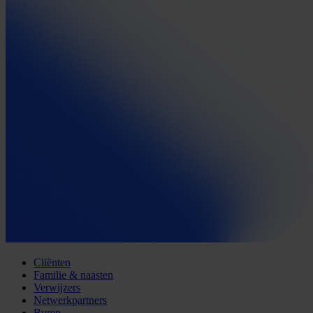
Cliënten
Familie & naasten
Verwijzers
Netwerkpartners
Buren