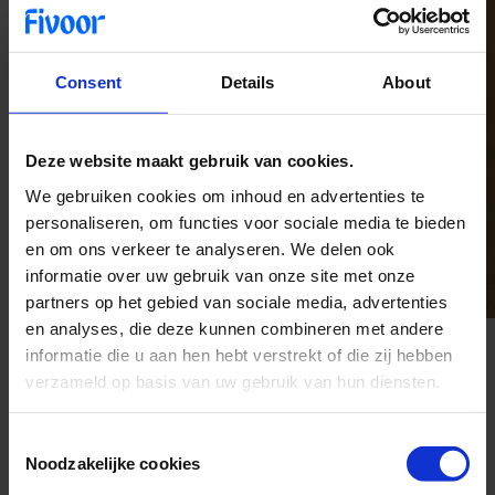
Consent
Details
About
Deze website maakt gebruik van cookies.
We gebruiken cookies om inhoud en advertenties te
personaliseren, om functies voor sociale media te bieden
en om ons verkeer te analyseren. We delen ook
informatie over uw gebruik van onze site met onze
partners op het gebied van sociale media, advertenties
en analyses, die deze kunnen combineren met andere
informatie die u aan hen hebt verstrekt of die zij hebben
verzameld op basis van uw gebruik van hun diensten.
Sinds twee jaar is zzp’er Yassine als begeleider werkzaam binnen
diverse afdelingen van Fivoor. Ondanks zijn bewuste keuze om te
Consent
werken als zzp’er, maakt hij vanwege de ontwikkelingen rondom de
Noodzakelijke cookies
Selection
wet DBA per januari de overstap naar loondienst. “Er verandert iets