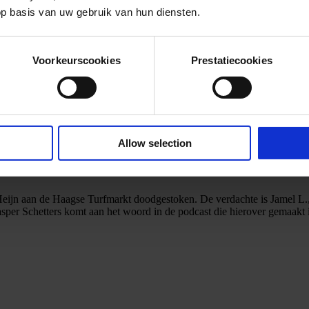
op basis van uw gebruik van hun diensten.
Voorkeurscookies
Prestatiecookies
Allow selection
Heijn aan de Haagse Turfmarkt doodgestoken. De verdachte is Jamel L., 
Jasper Schetters komt aan het woord in de podcast die hierover gemaakt i