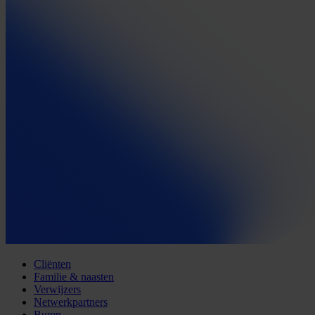
Cliënten
Familie & naasten
Verwijzers
Netwerkpartners
Buren