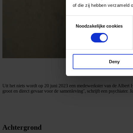
of die zij hebben verzameld 
Consent
Noodzakelijke cookies
Selection
Deny
Uit het niets wordt op 20 juni 2023 een medewerkster van de Albert 
groot en direct gevaar voor de samenleving’, schrijft een psychiater. 
Achtergrond