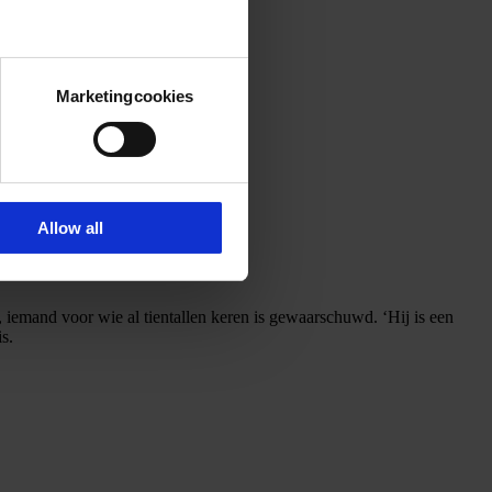
Marketingcookies
Allow all
iemand voor wie al tientallen keren is gewaarschuwd. ‘Hij is een
s.