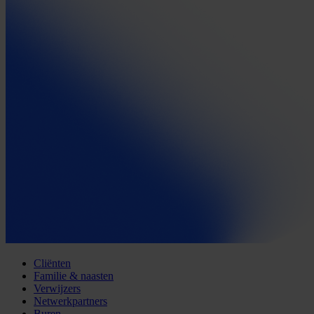
Cliënten
Familie & naasten
Verwijzers
Netwerkpartners
Buren