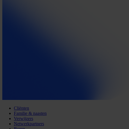
Cliënten
Familie & naasten
Verwijzers
Netwerkpartners
Buren