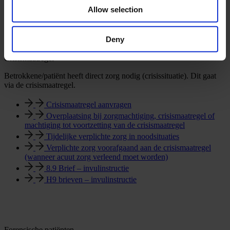
psychogeriatrische en verstandelijk gehandicapte cliënten (Wzd).
Allow selection
Deny
Crisismaatregel
Betrokkene/patiënt heeft direct zorg nodig (crisissituatie). Dit gaat
via de crisismaatregel.
Crisismaatregel aanvragen
Overplaatsing bij zorgmachtiging, crisismaatregel of
machtiging tot voortzetting van de crisismaatregel
Tijdelijke verplichte zorg in noodsituaties
Verplichte zorg voorafgaand aan de crisismaatregel
(wanneer acuut zorg verleend moet worden)
8.9 Brief – invulinstructie
H9 brieven – invulinstructie
Forensische patiënten