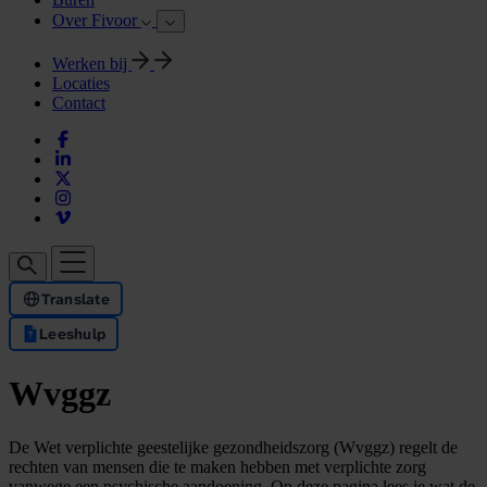
Over Fivoor
Werken bij
Locaties
Contact
Translate
Leeshulp
Wvggz
De Wet verplichte geestelijke gezondheidszorg (Wvggz) regelt de
rechten van mensen die te maken hebben met verplichte zorg
vanwege een psychische aandoening. Op deze pagina lees je wat de