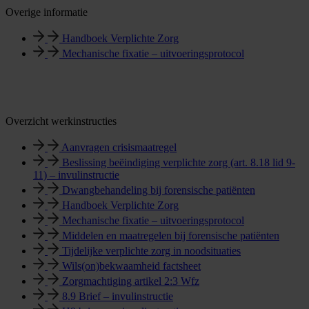
Overige informatie
Handboek Verplichte Zorg
Mechanische fixatie – uitvoeringsprotocol
Overzicht werkinstructies
Aanvragen crisismaatregel
Beslissing beëindiging verplichte zorg (art. 8.18 lid 9-
11) – invulinstructie
Dwangbehandeling bij forensische patiënten
Handboek Verplichte Zorg
Mechanische fixatie – uitvoeringsprotocol
Middelen en maatregelen bij forensische patiënten
Tijdelijke verplichte zorg in noodsituaties
Wils(on)bekwaamheid factsheet
Zorgmachtiging artikel 2:3 Wfz
8.9 Brief – invulinstructie