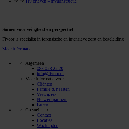
H9 brieven – invulinstructie
Samen voor veiligheid en perspectief
Fivoor is specialist in forensische en intensieve zorg en begeleiding
Meer informatie
Algemeen
088 028 22 20
info@fivoor.nl
Meer informatie voor
Cliënten
Familie & naasten
Verwijzers
Netwerkpartners
Buren
Ga snel naar
Contact
Locaties
Wachttijden