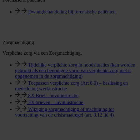
Dwangbehandeling bij forensische patiënten
Zorgmachtiging
Verplichte zorg via een Zorgmachtiging.
Tijdelijke verplichte zorg in noodsituaties (kan worden
gebruikt als een benodigde vorm van verplichte zorg niet is
opgenomen in de zorgmachtiging)
Toepassen verplichte zorg (Art 8.9) – beslissing en
mededeling werkinstructie
8.9 Brief – invulinstructie
H9 brieven – invulinstructie
Wijziging zorgmachtiging of machtiging tot
voortzetting van de crisismaatregel (art. 8.12 lid 4)