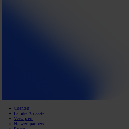
Cliënten
Familie & naasten
Verwijzers
Netwerkpartners
Buren