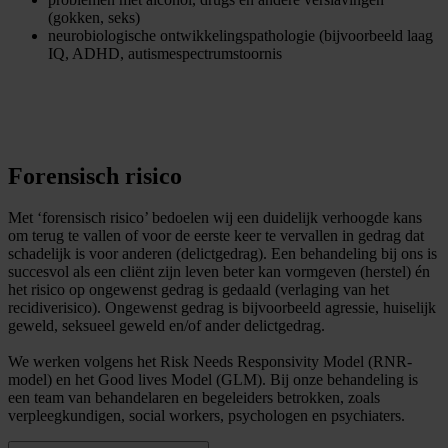
(gokken, seks)
neurobiologische ontwikkelingspathologie (bijvoorbeeld laag
IQ, ADHD, autismespectrumstoornis
Forensisch risico
Met ‘forensisch risico’ bedoelen wij een duidelijk verhoogde kans
om terug te vallen of voor de eerste keer te vervallen in gedrag dat
schadelijk is voor anderen (delictgedrag). Een behandeling bij ons is
succesvol als een cliënt zijn leven beter kan vormgeven (herstel) én
het risico op ongewenst gedrag is gedaald (verlaging van het
recidiverisico). Ongewenst gedrag is bijvoorbeeld agressie, huiselijk
geweld, seksueel geweld en/of ander delictgedrag.
We werken volgens het Risk Needs Responsivity Model (RNR-
model) en het Good lives Model (GLM). Bij onze behandeling is
een team van behandelaren en begeleiders betrokken, zoals
verpleegkundigen, social workers, psychologen en psychiaters.