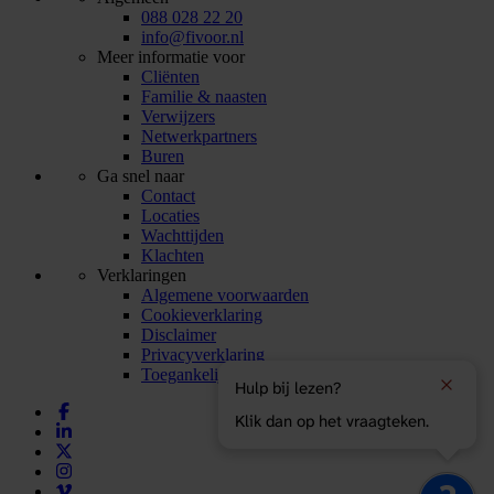
088 028 22 20
info@fivoor.nl
Meer informatie voor
Cliënten
Familie & naasten
Verwijzers
Netwerkpartners
Buren
Ga snel naar
Contact
Locaties
Wachttijden
Klachten
Verklaringen
Algemene voorwaarden
Cookieverklaring
Disclaimer
Privacyverklaring
Toegankelijkheidsverklaring
Hulp bij lezen?
Klik dan op het vraagteken.