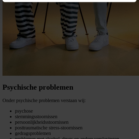
Psychische problemen
Onder psychische problemen verstaan wij:
psychose
stemmingsstoornissen
persoonlijkheidsstoornissen
posttraumatische stress-stoornissen
gedragsproblemen
problemen met alcohol, drugs en andere verslavingen