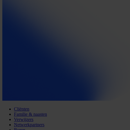
Cliënten
Familie & naasten
Verwijzers
Netwerkpartners
Buren