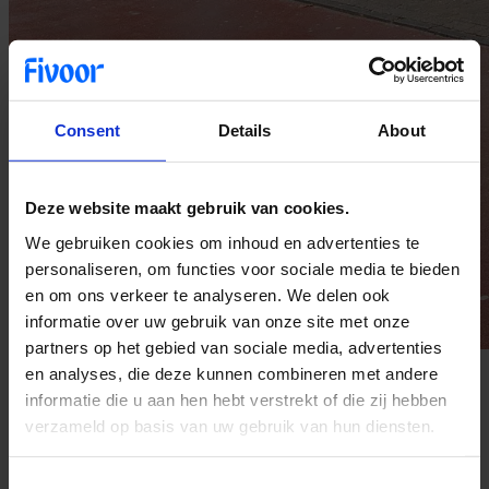
Consent
Details
About
Deze website maakt gebruik van cookies.
We gebruiken cookies om inhoud en advertenties te
personaliseren, om functies voor sociale media te bieden
en om ons verkeer te analyseren. We delen ook
informatie over uw gebruik van onze site met onze
partners op het gebied van sociale media, advertenties
en analyses, die deze kunnen combineren met andere
Algemene informatie
informatie die u aan hen hebt verstrekt of die zij hebben
verzameld op basis van uw gebruik van hun diensten.
Contactgegevens
ggzreclassering.denhaag@fivoor.nl
088 178 61 61
Consent