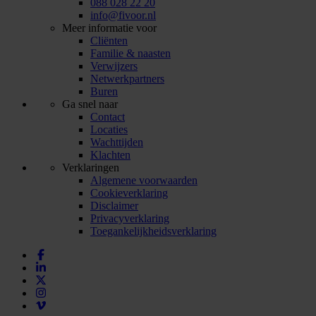
088 028 22 20
info@fivoor.nl
Meer informatie voor
Cliënten
Familie & naasten
Verwijzers
Netwerkpartners
Buren
Ga snel naar
Contact
Locaties
Wachttijden
Klachten
Verklaringen
Algemene voorwaarden
Cookieverklaring
Disclaimer
Privacyverklaring
Toegankelijkheidsverklaring