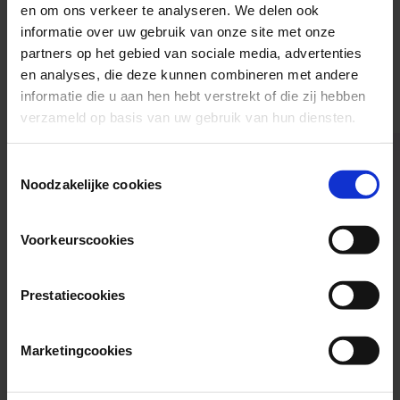
en om ons verkeer te analyseren. We delen ook
Wier+ zit op dit moment samen met FPA Utrecht in het gebouw aan
informatie over uw gebruik van onze site met onze
de Distelvlinder 5 in Den Dolder. Het gebouw waar Wier+ in
gevestigd zat (Dagpauwoog 1) is tijdelijk buiten gebruik. Ben je
partners op het gebied van sociale media, advertenties
benieuwd hoe FPA Utrecht er vanbinnen uitziet? Neem dan een
en analyses, die deze kunnen combineren met andere
kijkje met de online tour. Klik op de button om de tour te starten.
informatie die u aan hen hebt verstrekt of die zij hebben
Start de tour
verzameld op basis van uw gebruik van hun diensten.
Consent
Noodzakelijke cookies
Selection
Voorkeurscookies
Prestatiecookies
Marketingcookies