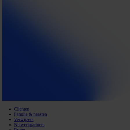
Cliënten
Familie & naasten
Verwijzers
Netwerkpartners
Buren