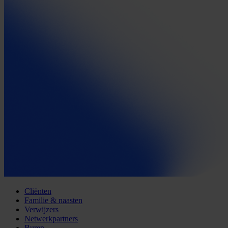
Cliënten
Familie & naasten
Verwijzers
Netwerkpartners
Buren