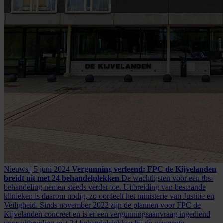
Nieuws | 5 juni 2024
Vergunning verleend: FPC de Kijvelanden
breidt uit met 24 behandelplekken
De wachtlijsten voor een tbs-
behandeling nemen steeds verder toe. Uitbreiding van bestaande
klinieken is daarom nodig, zo oordeelt het ministerie van Justitie en
Veiligheid. Sinds november 2022 zijn de plannen voor FPC de
Kijvelanden concreet en is er een vergunningsaanvraag ingediend
voor uitbreiding met 24 behandelplekken bij de gemeente