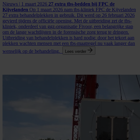
Nieuws | 1 maart 2026
27 extra tbs-bedden bij FPC de
Kijvelanden
Op 1 maart 2026 nam tbs-kliniek FPC de Kijvelanden
27 extra behandelplekken in gebruik. Dit werd op 26 februari 2026
gevierd tijdens de officiële opening. Met de uitbreiding zet de tbs-
kliniek, onderdeel van ggz-organisatie Fivoor, een belangrijke stap
om de lange wachtlijsten in de forensische zorg terug te dringen.
Uitbreiding van behandelplekken is hard nodig: door het tekort aan
plekken wachten mensen met een tbs-maatregel nu vaak langer dan
wenselijk op de behandeling.
Lees verder