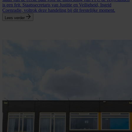
is een feit. Staatssecretaris van Justitie en Veiligheid, Ingrid
Coenradie, voltrok deze handeling bij dit feestelijke moment.
Lees verder