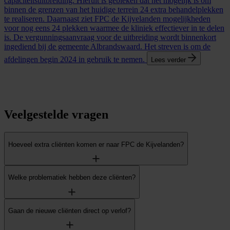
capaciteitsuitbreiding. Hieruit is gebleken dat het mogelijk is om
binnen de grenzen van het huidige terrein 24 extra behandelplekken
te realiseren. Daarnaast ziet FPC de Kijvelanden mogelijkheden
voor nog eens 24 plekken waarmee de kliniek effectiever in te delen
is. De vergunningsaanvraag voor de uitbreiding wordt binnenkort
ingediend bij de gemeente Albrandswaard. Het streven is om de
afdelingen begin 2024 in gebruik te nemen.
Lees verder
Veelgestelde vragen
Hoeveel extra cliënten komen er naar FPC de Kijvelanden?
Welke problematiek hebben deze cliënten?
Gaan de nieuwe cliënten direct op verlof?