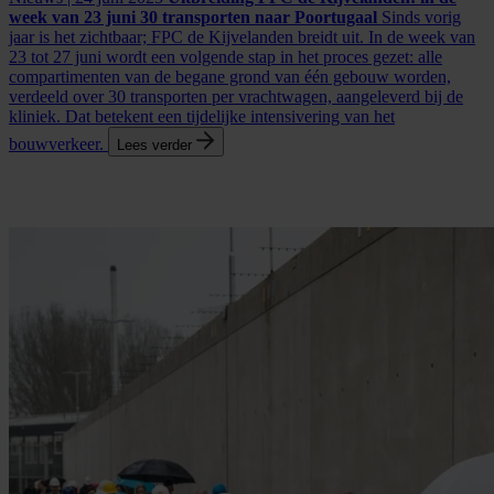
week van 23 juni 30 transporten naar Poortugaal
Sinds vorig
jaar is het zichtbaar; FPC de Kijvelanden breidt uit. In de week van
23 tot 27 juni wordt een volgende stap in het proces gezet: alle
compartimenten van de begane grond van één gebouw worden,
verdeeld over 30 transporten per vrachtwagen, aangeleverd bij de
kliniek. Dat betekent een tijdelijke intensivering van het
bouwverkeer.
Lees verder