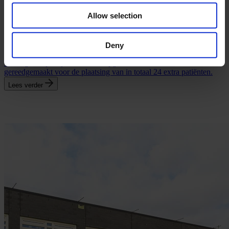
uiteraard nadat het stuk nieuwe muur de veiligheidsringen had
Allow selection
gesloten. Vervolgens is de grond verder bouwrijp gemaakt.
Afgelopen week werd er een volgende stap in het proces gezet: alle
compartimenten van de begane grond van één gebouw zijn,
verdeeld over 30 transporten, aangeleverd bij de kliniek. Daar
Deny
aangekomen zijn ze met een hijskraan over de muur getild en
vervolgens op de juiste manier opgebouwd en verder
gereedgemaakt voor de plaatsing van in totaal 24 extra patiënten.
Lees verder