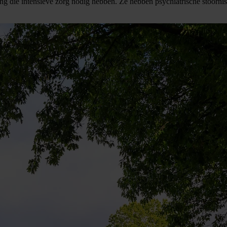
g die intensieve zorg nodig hebben. Ze hebben psychiatrische stoornis