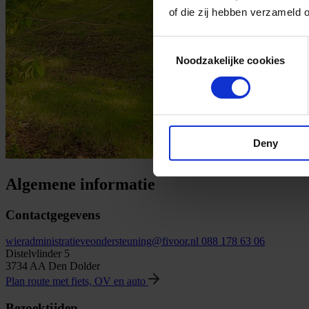
of die zij hebben verzameld 
Consent
Noodzakelijke cookies
Selection
Deny
Algemene informatie
Contactgegevens
wieradministratieveondersteuning@fivoor.nl
088 178 63 06
Distelvlinder 5
3734 AA Den Dolder
Plan route met fiets, OV en auto
Bezoektijden