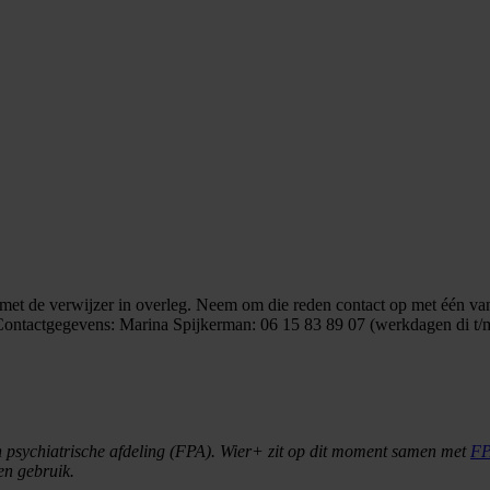
met de verwijzer in overleg. Neem om die reden contact op met één van d
ontactgegevens: Marina Spijkerman: 06 15 83 89 07 (werkdagen di t/m
ch psychiatrische afdeling (FPA). Wier+ zit op dit moment samen met
FP
en gebruik.