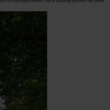
sen en/of gedragsproblemen, zijn in aanraking gekomen met justitie