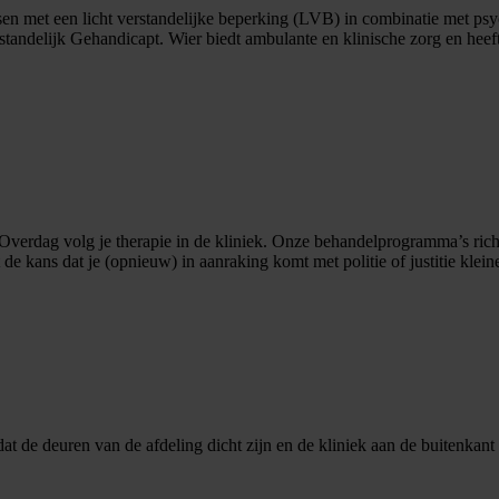
n met een licht verstandelijke beperking (LVB) in combinatie met psy
ndelijk Gehandicapt. Wier biedt ambulante en klinische zorg en heeft
ok. Overdag volg je therapie in de kliniek. Onze behandelprogramma’s ric
kans dat je (opnieuw) in aanraking komt met politie of justitie kleiner
dat de deuren van de afdeling dicht zijn en de kliniek aan de buitenkant