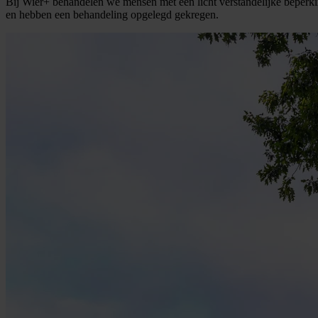
Bij Wier+ behandelen we mensen met een licht verstandelijke beperkin
en hebben een behandeling opgelegd gekregen.