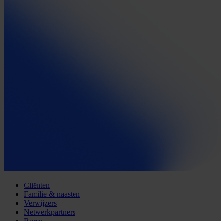
Cliënten
Familie & naasten
Verwijzers
Netwerkpartners
Buren